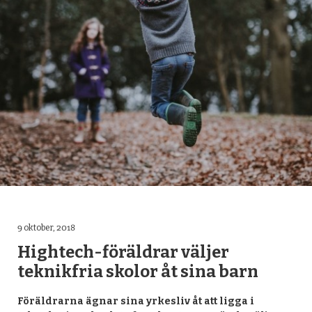
OM YTTERJÄRNA FORUM
KONTAKT
ARKIV
PRESS
FACEBOOK
9 oktober, 2018
Hightech-föräldrar väljer
teknikfria skolor åt sina barn
Föräldrarna ägnar sina yrkesliv åt att ligga i