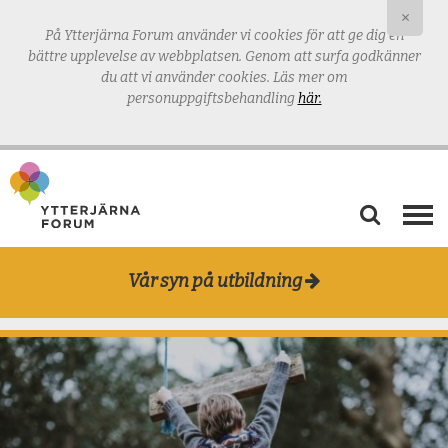
×
På Ytterjärna Forum använder vi cookies för att ge dig en
bättre upplevelse av webbplatsen.
Genom att surfa godkänner
du att vi använder cookies. Läs mer om
personuppgiftsbehandling
här.
AKTUELLT
Vår syn på utbildning
VÅRD & OMSORG
TANKERUM
MAT & ODLING
UTBILDNING
BLOGG & PODD