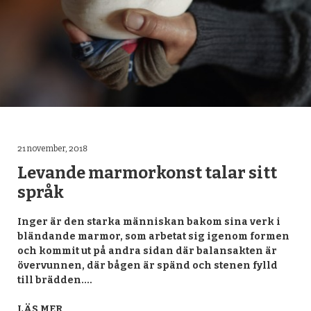
21 november, 2018
Levande marmorkonst talar sitt
språk
Inger är den starka människan bakom sina verk i
bländande marmor, som arbetat sig igenom formen
och kommit ut på andra sidan där balansakten är
övervunnen, där bågen är spänd och stenen fylld
till brädden.…
LÄS MER