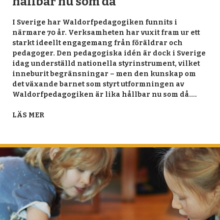
hållbar nu som då
I Sverige har Waldorfpedagogiken funnits i
närmare 70 år. Verksamheten har vuxit fram ur ett
starkt ideellt engagemang från föräldrar och
pedagoger. Den pedagogiska idén är dock i Sverige
idag underställd nationella styrinstrument, vilket
inneburit begränsningar – men den kunskap om
det växande barnet som styrt utformningen av
Waldorfpedagogiken är lika hållbar nu som då.…
LÄS MER