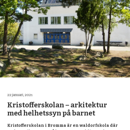
OM YTTERJÄRNA FORUM
KONTAKT
ARKIV
PRESS
FACEBOOK
22 januari, 2021
Kristofferskolan – arkitektur
med helhetssyn på barnet
Kristofferskolan i Bromma är en waldorfskola där