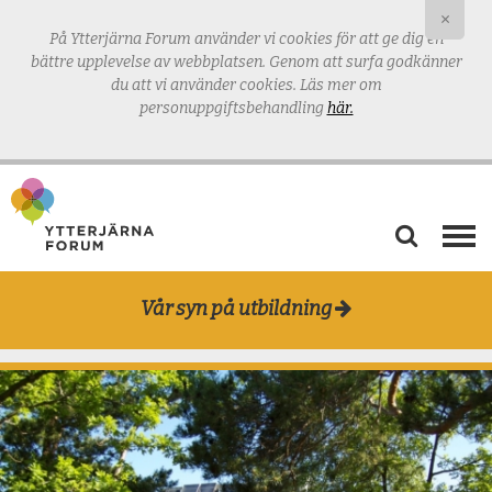
×
På Ytterjärna Forum använder vi cookies för att ge dig en
bättre upplevelse av webbplatsen.
Genom att surfa godkänner
du att vi använder cookies. Läs mer om
personuppgiftsbehandling
här.
AKTUELLT
Vår syn på utbildning
VÅRD & OMSORG
TANKERUM
MAT & ODLING
UTBILDNING
BLOGG & PODD