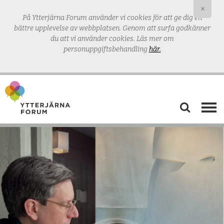
×
På Ytterjärna Forum använder vi cookies för att ge dig en
bättre upplevelse av webbplatsen.
Genom att surfa godkänner
du att vi använder cookies. Läs mer om
personuppgiftsbehandling
här.
AKTUELLT
VÅRD & OMSORG
TANKERUM
MAT & ODLING
UTBILDNING
BLOGG & PODD