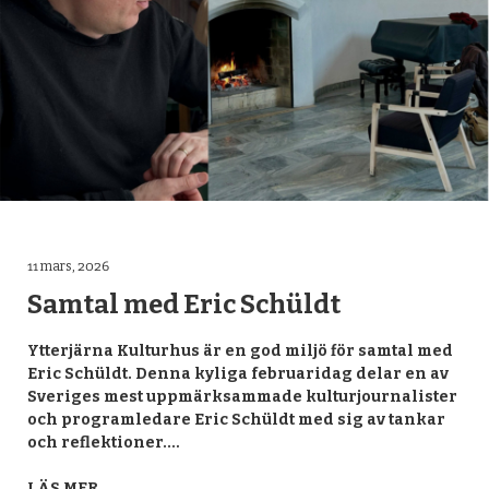
OM YTTERJÄRNA FORUM
KONTAKT
ARKIV
PRESS
FACEBOOK
11 mars, 2026
Samtal med Eric Schüldt
Ytterjärna Kulturhus är en god miljö för samtal med
Eric Schüldt. Denna kyliga februaridag delar en av
Sveriges mest uppmärksammade kulturjournalister
och programledare Eric Schüldt med sig av tankar
och reflektioner.…
LÄS MER