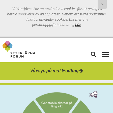
×
På Ytterjärna Forum använder vi cookies för att ge dig en
bättre upplevelse av webbplatsen.
Genom att surfa godkänner
du att vi använder cookies. Läs mer om
personuppgiftsbehandling
här.
AKTUELLT
Vår syn på mat & odling
VÅRD & OMSORG
TANKERUM
MAT & ODLING
UTBILDNING
BLOGG & PODD