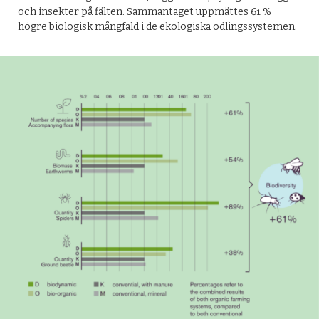
och insekter på fälten. Sammantaget uppmättes 61 %
högre biologisk mångfald i de ekologiska odlingssystemen.