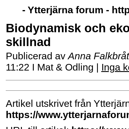
- Ytterjärna forum -
htt
Biodynamisk och eko
skillnad
Publicerad av
Anna Falkbrå
11:22
I Mat & Odling |
Inga 
Artikel utskrivet från Ytterjä
https://www.ytterjarnafor