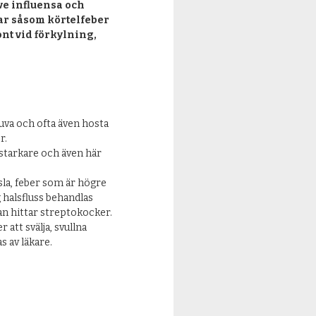
ve influensa och
ar såsom körtelfeber
nt vid förkylning,
nuva och ofta även hosta
r.
 starkare och även här
sla, feber som är högre
g halsfluss behandlas
an hittar streptokocker.
 att svälja, svullna
 av läkare.