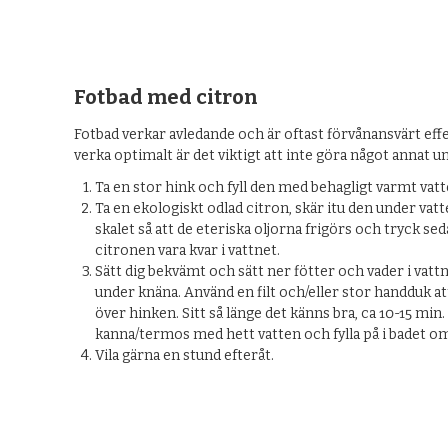
Fotbad med citron
Fotbad verkar avledande och är oftast förvånansvärt effe
verka optimalt är det viktigt att inte göra något annat u
Ta en stor hink och fyll den med behagligt varmt vatt
Ta en ekologiskt odlad citron, skär itu den under vat
skalet så att de eteriska oljorna frigörs och tryck sed
citronen vara kvar i vattnet.
Sätt dig bekvämt och sätt ner fötter och vader i vattn
under knäna. Använd en filt och/eller stor handduk a
över hinken. Sitt så länge det känns bra, ca 10-15 min
kanna/termos med hett vatten och fylla på i badet om
Vila gärna en stund efteråt.