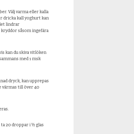
eber. Välj varma eller kalla
er dricka kall yoghurt kan
et lindrar
a kryddor såsom ingefära
vis kan du skiva vitlöken
tillsammans med 1 msk
alnad dryck, kan upprepas
e värmas till över 40
eras.
,
ta 20 droppar i ½ glas