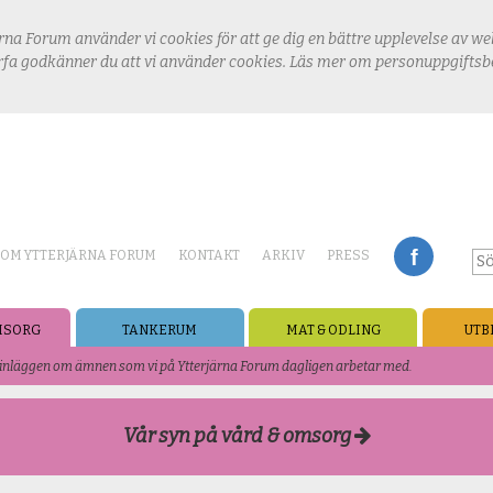
rna Forum använder vi cookies för att ge dig en bättre upplevelse av w
fa godkänner du att vi använder cookies. Läs mer om personuppgifts
OM YTTERJÄRNA FORUM
KONTAKT
ARKIV
PRESS
MSORG
TANKERUM
MAT & ODLING
UTB
h inläggen om ämnen som vi på Ytterjärna Forum dagligen arbetar med.
Vår syn på vård & omsorg