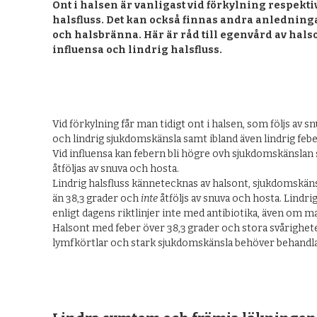
Ont i halsen är vanligast vid förkylning respekti
halsfluss. Det kan också finnas andra anledning
och halsbränna. Här är råd till egenvård av halso
influensa och lindrig halsfluss.
Vid förkylning får man tidigt ont i halsen, som följs av s
och lindrig sjukdomskänsla samt ibland även lindrig febe
Vid influensa kan febern bli högre ovh sjukdomskänslan
åtföljas av snuva och hosta.
Lindrig halsfluss kännetecknas av halsont, sjukdomskän
än 38,3
grader och
inte
åtföljs av snuva och hosta. Lindri
enligt dagens riktlinjer inte med antibiotika, även om m
Halsont med feber över 38,3
grader och stora svårigheter
lymfkörtlar och stark sjukdomskänsla behöver behandlas