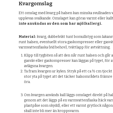
Kvargomslag
Ett omslag med kvarg på halsen kan minska svullnaden v
upplevas svalkande. Omslaget kan göras varmt eller kall
inte användas av den som har mjölkallergi.
Material:
kvarg, dubbelvikt tunt bomullstyg som lakansvä
runt halsen, eventuellt stora gaskompresser eller gasv
varmvattenflaska (vid behov), tvättlapp för avtvättning.
Klipp till tygbiten så att den når runt halsen och går a
gasväv eller gaskompresser kan läggas på tyget, för a
avlägsna kvargen.
Ta fram kvargen ur kylen. Stryk på ett ca ½ cm tjockt
stor yta på tyget att det täcker halsområdets främre d
öra.
Om kvargen används kall läggs omslaget direkt på ha
genom att det läggs på en varmvattenflaska (täck v
plastpåse som skydd), eller ett varmt grytlock någ
skall inte bli mer än kroppsvarm.