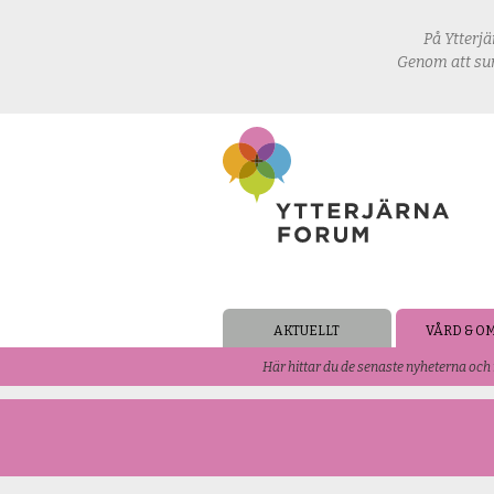
På Ytterjä
Genom att sur
AKTUELLT
VÅRD & O
Här hittar du de senaste nyheterna oc