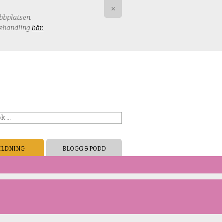
×
ebbplatsen.
behandling
här.
ILDNING
BLOGG & PODD