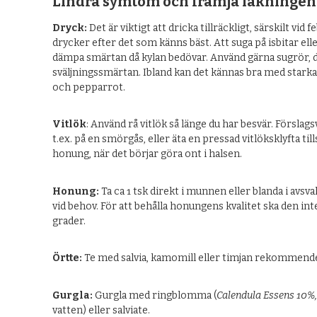
Lindra symtom och främja läkningen
Dryck:
Det är viktigt att dricka tillräckligt, särskilt vid f
drycker efter det som känns bäst. Att suga på isbitar ell
dämpa smärtan då kylan bedövar. Använd gärna sugrör, d
sväljningssmärtan. Ibland kan det kännas bra med stark
och pepparrot.
Vitlök
: Använd rå vitlök så länge du har besvär. Förslags
t.ex. på en smörgås, eller äta en pressad vitlöksklyfta 
honung, när det börjar göra ont i halsen.
Honung:
Ta ca 1 tsk direkt i munnen eller blanda i avsv
vid behov. För att behålla honungens kvalitet ska den int
grader.
Örtte:
Te med salvia, kamomill eller timjan rekommend
Gurgla:
Gurgla med ringblomma (
Calendula Essens 10%
vatten) eller salviate.