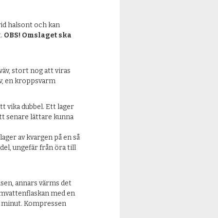
id halsont och kan
t.
OBS! Omslaget ska
v, stort nog att viras
äv, en kroppsvarm
tt vika dubbel. Ett lager
tt senare lättare kunna
 lager av kvargen på en så
el, ungefär från öra till
lsen, annars värms det
armvattenflaskan med en
on minut. Kompressen