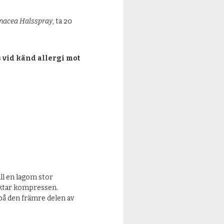
nacea Halsspray
, ta 20
 vid känd allergi mot
ill en lagom stor
uktar kompressen.
på den främre delen av