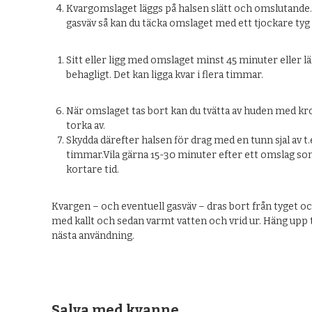
Kvargomslaget läggs på halsen slätt och omslutande
gasväv så kan du täcka omslaget med ett tjockare tyg
Sitt eller ligg med omslaget minst 45 minuter eller 
behagligt. Det kan ligga kvar i flera timmar.
När omslaget tas bort kan du tvätta av huden med k
torka av.
Skydda därefter halsen för drag med en tunn sjal av t.ex
timmar.Vila gärna 15-30 minuter efter ett omslag so
kortare tid.
Kvargen – och eventuell gasväv – dras bort från tyget och
med kallt och sedan varmt vatten och vrid ur. Häng upp t
nästa användning.
Salva med kvanne