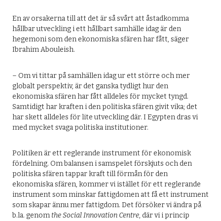
En av orsakerna till att det är så svårt att åstadkomma
hållbar utveckling i ett hållbart samhälle idag är den
hegemoni som den ekonomiska sfären har fått, säger
Ibrahim Abouleish.
– Om vi tittar på samhällen idag ur ett större och mer
globalt perspektiv, är det ganska tydligt hur den
ekonomiska sfären har fått alldeles för mycket tyngd.
Samtidigt har kraften i den politiska sfären givit vika; det
har skett alldeles för lite utveckling där. I Egypten dras vi
med mycket svaga politiska institutioner.
Politiken är ett reglerande instrument för ekonomisk
fördelning. Om balansen i samspelet förskjuts och den
politiska sfären tappar kraft till förmån för den
ekonomiska sfären, kommer vi istället för ett reglerande
instrument som minskar fattigdomen att få ett instrument
som skapar ännu mer fattigdom. Det försöker vi ändra på
b.la. genom
the Social Innovation Centre
, där vi i princip