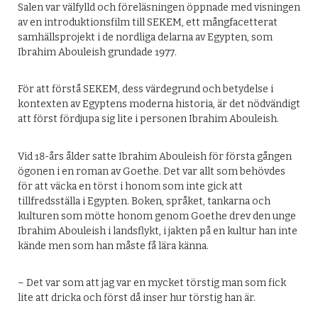
Salen var välfylld och föreläsningen öppnade med visningen
av en introduktionsfilm till SEKEM, ett mångfacetterat
samhällsprojekt i de nordliga delarna av Egypten, som
Ibrahim Abouleish grundade 1977.
För att förstå SEKEM, dess värdegrund och betydelse i
kontexten av Egyptens moderna historia, är det nödvändigt
att först fördjupa sig lite i personen Ibrahim Abouleish.
Vid 18-års ålder satte Ibrahim Abouleish för första gången
ögonen i en roman av Goethe. Det var allt som behövdes
för att väcka en törst i honom som inte gick att
tillfredsställa i Egypten. Boken, språket, tankarna och
kulturen som mötte honom genom Goethe drev den unge
Ibrahim Abouleish i landsflykt, i jakten på en kultur han inte
kände men som han måste få lära känna.
– Det var som att jag var en mycket törstig man som fick
lite att dricka och först då inser hur törstig han är.