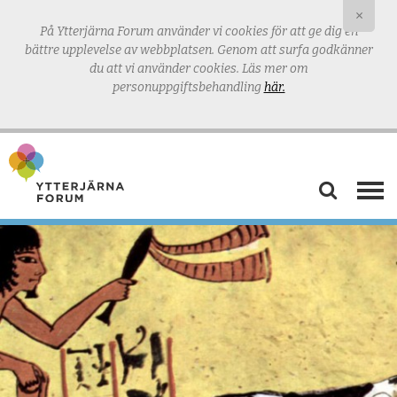
×
På Ytterjärna Forum använder vi cookies för att ge dig en
bättre upplevelse av webbplatsen.
Genom att surfa godkänner
du att vi använder cookies. Läs mer om
personuppgiftsbehandling
här.
AKTUELLT
VÅRD & OMSORG
TANKERUM
MAT & ODLING
UTBILDNING
BLOGG & PODD