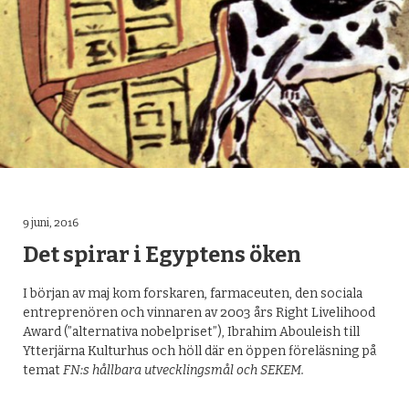
OM YTTERJÄRNA FORUM
KONTAKT
ARKIV
PRESS
FACEBOOK
9 juni, 2016
Det spirar i Egyptens öken
I början av maj kom forskaren, farmaceuten, den sociala
entreprenören och vinnaren av 2003 års Right Livelihood
Award (”alternativa nobelpriset”), Ibrahim Abouleish till
Ytterjärna Kulturhus och höll där en öppen föreläsning på
temat
FN:s hållbara utvecklingsmål och SEKEM.