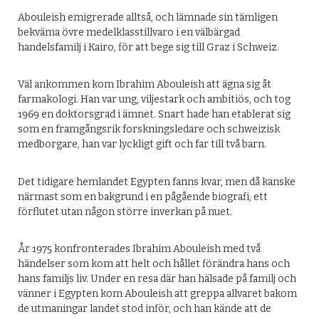
Abouleish emigrerade alltså, och lämnade sin tämligen
bekväma övre medelklasstillvaro i en välbärgad
handelsfamilj i Kairo, för att bege sig till Graz i Schweiz.
Väl ankommen kom Ibrahim Abouleish att ägna sig åt
farmakologi. Han var ung, viljestark och ambitiös, och tog
1969 en doktorsgrad i ämnet. Snart hade han etablerat sig
som en framgångsrik forskningsledare och schweizisk
medborgare, han var lyckligt gift och far till två barn.
Det tidigare hemlandet Egypten fanns kvar, men då kanske
närmast som en bakgrund i en pågående biografi, ett
förflutet utan någon större inverkan på nuet.
År 1975 konfronterades Ibrahim Abouleish med två
händelser som kom att helt och hållet förändra hans och
hans familjs liv. Under en resa där han hälsade på familj och
vänner i Egypten kom Abouleish att greppa allvaret bakom
de utmaningar landet stod inför, och han kände att de