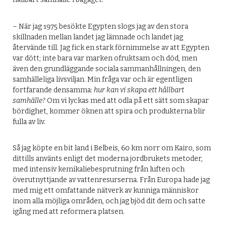
– När jag 1975 besökte Egypten slogs jag av den stora
skillnaden mellan landet jag lämnade och landet jag
återvände till. Jag fick en stark förnimmelse av att Egypten
var dött; inte bara var marken ofruktsam och död, men
även den grundläggande sociala sammanhållningen, den
samhälleliga livsviljan. Min fråga var och är egentligen
fortfarande densamma:
hur kan vi skapa ett hållbart
samhälle?
Om vi lyckas med att odla på ett sätt som skapar
bördighet, kommer öknen att spira och produkterna blir
fulla av liv.
Så jag köpte en bit land i Belbeis, 60 km norr om Kairo, som
dittills använts enligt det moderna jordbrukets metoder,
med intensiv kemikaliebesprutning från luften och
överutnyttjande av vattenresurserna. Från Europa hade jag
med mig ett omfattande nätverk av kunniga människor
inom alla möjliga områden, och jag bjöd dit dem och satte
igång med att reformera platsen.