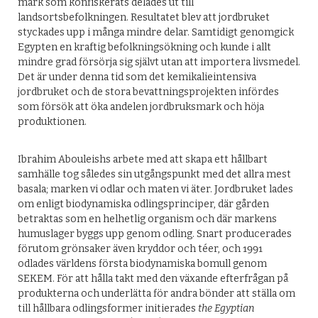
mark som konfiskerats delades ut till
landsortsbefolkningen. Resultatet blev att jordbruket
styckades upp i många mindre delar. Samtidigt genomgick
Egypten en kraftig befolkningsökning och kunde i allt
mindre grad försörja sig självt utan att importera livsmedel.
Det är under denna tid som det kemikalieintensiva
jordbruket och de stora bevattningsprojekten infördes
som försök att öka andelen jordbruksmark och höja
produktionen.
Ibrahim Abouleishs arbete med att skapa ett hållbart
samhälle tog således sin utgångspunkt med det allra mest
basala; marken vi odlar och maten vi äter. Jordbruket lades
om enligt biodynamiska odlingsprinciper, där gården
betraktas som en helhetlig organism och där markens
humuslager byggs upp genom odling. Snart producerades
förutom grönsaker även kryddor och téer, och 1991
odlades världens första biodynamiska bomull genom
SEKEM. För att hålla takt med den växande efterfrågan på
produkterna och underlätta för andra bönder att ställa om
till hållbara odlingsformer initierades
the Egyptian