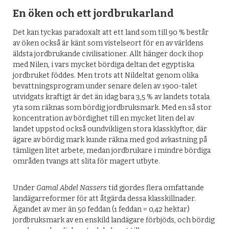
En öken och ett jordbrukarland
Det kan tyckas paradoxalt att ett land som till 90 % består
av öken också är känt som vistelseort för en av världens
äldsta jordbrukande civilisationer. Allt hänger dock ihop
med Nilen, i vars mycket bördiga deltan det egyptiska
jordbruket föddes. Men trots att Nildeltat genom olika
bevattningsprogram under senare delen av 1900-talet
utvidgats kraftigt är det än idag bara 3,5 % av landets totala
yta som räknas som bördig jordbruksmark. Med en så stor
koncentration av bördighet till en mycket liten del av
landet uppstod också oundvikligen stora klassklyftor, där
ägare av bördig mark kunde räkna med god avkastning på
tämligen litet arbete, medan jordbrukare i mindre bördiga
områden tvangs att slita för magert utbyte.
Under
Gamal Abdel Nassers
tid gjordes flera omfattande
landägarreformer för att åtgärda dessa klasskillnader.
Ägandet av mer än 50 feddan (1 feddan = 0,42 hektar)
jordbruksmark av en enskild landägare förbjöds, och bördig