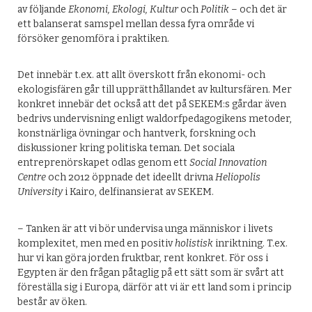
av följande
Ekonomi, Ekologi, Kultur
och
Politik
– och det är
ett balanserat samspel mellan dessa fyra område vi
försöker genomföra i praktiken.
Det innebär t.ex. att allt överskott från ekonomi- och
ekologisfären går till upprätthållandet av kultursfären. Mer
konkret innebär det också att det på SEKEM:s gårdar även
bedrivs undervisning enligt waldorfpedagogikens metoder,
konstnärliga övningar och hantverk, forskning och
diskussioner kring politiska teman. Det sociala
entreprenörskapet odlas genom ett
Social Innovation
Centre
och 2012 öppnade det ideellt drivna
Heliopolis
University
i Kairo, delfinansierat av SEKEM.
– Tanken är att vi bör undervisa unga människor i livets
komplexitet, men med en positiv
holistisk
inriktning. T.ex.
hur vi kan göra jorden fruktbar, rent konkret. För oss i
Egypten är den frågan påtaglig på ett sätt som är svårt att
föreställa sig i Europa, därför att vi är ett land som i princip
består av öken.