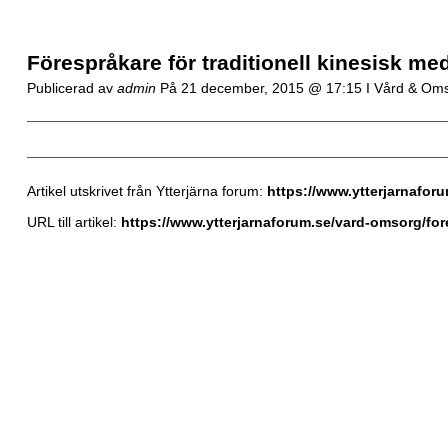
Förespråkare för traditionell kinesisk me
Publicerad av
admin
På
21 december, 2015 @ 17:15
I Vård & Om
Artikel utskrivet från Ytterjärna forum:
https://www.ytterjarnafor
URL till artikel:
https://www.ytterjarnaforum.se/vard-omsorg/for