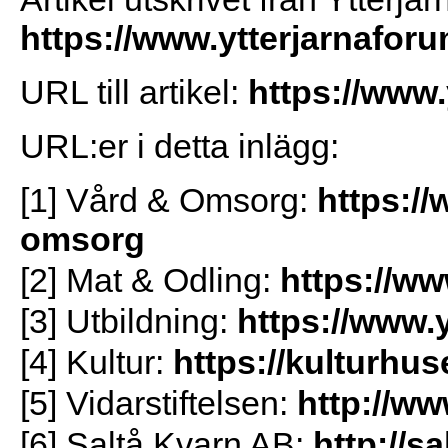
https://www.ytterjarnafor
URL till artikel:
https://www.
URL:er i detta inlägg:
[1] Vård & Omsorg:
https://
omsorg
[2] Mat & Odling:
https://ww
[3] Utbildning:
https://www.
[4] Kultur:
https://kulturhus
[5] Vidarstiftelsen:
http://ww
[6] Saltå Kvarn AB:
http://s